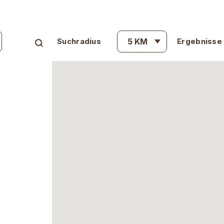
Suchradius
5
KM
Ergebnisse