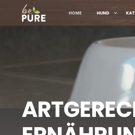
HOME
HUND
KAT
A
R
T
G
E
R
E
C