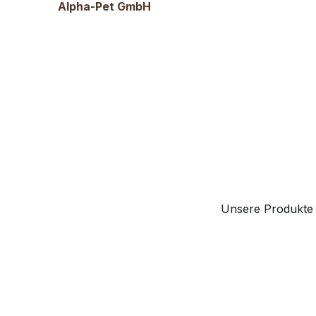
Alpha-Pet GmbH
Witikonerstrasse
289, 8053 Zürich
Schweiz
Telefon
:
044 381
88 66
Email
:
info@alpha-
pet.ch
MEHR INFORMATIONEN
Unsere Produkte 
Amico Animale
Palazzo
Camponovo,
6802 Rivera
Schweiz
Telefon
:
091 993