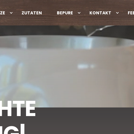
ZE
ZUTATEN
BEPURE
KONTAKT
FE
H
T
E
|