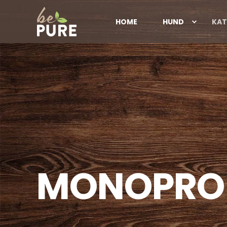
HOME
HUND
KAT
M
O
N
O
P
R
O