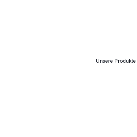
Telefon
:
044 381
88 66
Email
:
info@alpha-
pet.ch
MEHR INFORMATIONEN
Unsere Produkte 
Amico Animale
Palazzo
Camponovo,
6802 Rivera
Schweiz
Telefon
:
091 993
12 40
Email
:
info@amicoanimale.ch