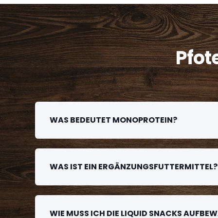
MEHR INFORMATIONEN
Andréfleurs Assens SA
Pfot
Route d'Yverdon 4, 1042
Assens
Schweiz
Telefon
:
021 886 16 60
Email
:
info@andrefleurs.ch;
WAS BEDEUTET MONOPROTEIN?
animalerie@andrefleurs.ch
MEHR INFORMATIONEN
WAS IST EIN ERGÄNZUNGSFUTTERMITTEL?
Animal Service
Via Sottobisio
42/F, 6828
WIE MUSS ICH DIE LIQUID SNACKS AUFBE
Balerna