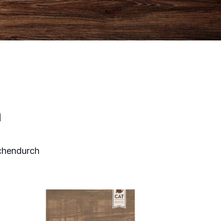
n
chendurch