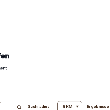
fen
ment
Suchradius
5
KM
Ergebnisse