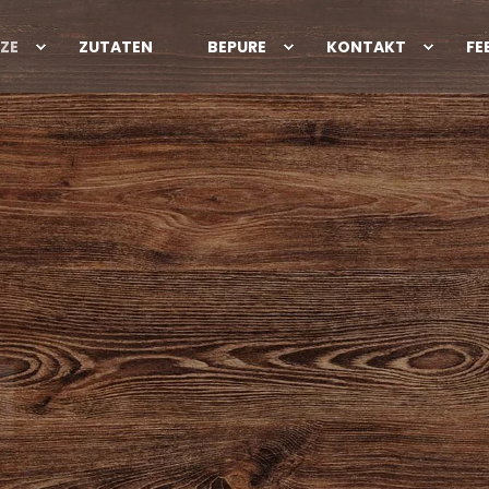
ZE
ZUTATEN
BEPURE
KONTAKT
FE
T
E
I
N
S
N
A
C
|