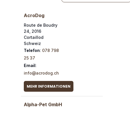
AcroDog
Route de Boudry
24, 2016
Cortaillod
Schweiz
Telefon
:
078 798
25 37
Email
:
info@acrodog.ch
MEHR INFORMATIONEN
Alpha-Pet GmbH
Witikonerstrasse
289, 8053 Zürich
Schweiz